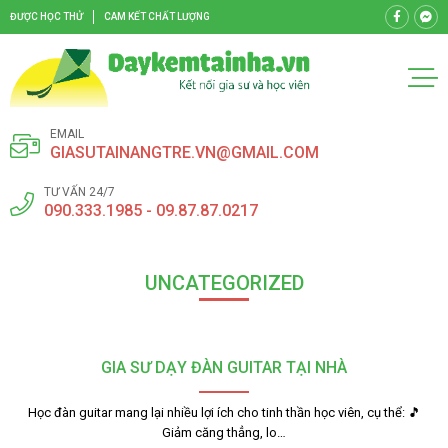
ĐƯỢC HỌC THỬ
CAM KẾT CHẤT LƯỢNG
EMAIL
GIASUTAINANGTRE.VN@GMAIL.COM
TƯ VẤN 24/7
090.333.1985 - 09.87.87.0217
UNCATEGORIZED
GIA SƯ DẠY ĐÀN GUITAR TẠI NHÀ
Học đàn guitar mang lại nhiều lợi ích cho tinh thần học viên, cụ thể: 🎵
Giảm căng thẳng, lo…