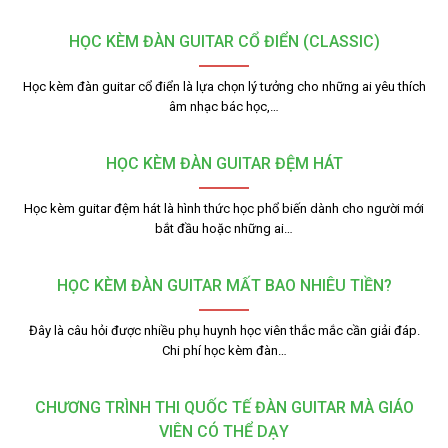
HỌC KÈM ĐÀN GUITAR CỔ ĐIỂN (CLASSIC)
Học kèm đàn guitar cổ điển là lựa chọn lý tưởng cho những ai yêu thích
âm nhạc bác học,…
HỌC KÈM ĐÀN GUITAR ĐỆM HÁT
Học kèm guitar đệm hát là hình thức học phổ biến dành cho người mới
bắt đầu hoặc những ai…
HỌC KÈM ĐÀN GUITAR MẤT BAO NHIÊU TIỀN?
Đây là câu hỏi được nhiều phụ huynh học viên thắc mắc cần giải đáp.
Chi phí học kèm đàn…
CHƯƠNG TRÌNH THI QUỐC TẾ ĐÀN GUITAR MÀ GIÁO
VIÊN CÓ THỂ DẠY