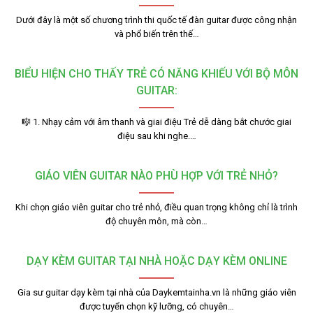
Dưới đây là một số chương trình thi quốc tế đàn guitar được công nhận
và phổ biến trên thế…
BIỂU HIỆN CHO THẤY TRẺ CÓ NĂNG KHIẾU VỚI BỘ MÔN
GUITAR:
🎼 1. Nhạy cảm với âm thanh và giai điệu Trẻ dễ dàng bắt chước giai
điệu sau khi nghe.…
GIÁO VIÊN GUITAR NÀO PHÙ HỢP VỚI TRẺ NHỎ?
Khi chọn giáo viên guitar cho trẻ nhỏ, điều quan trọng không chỉ là trình
độ chuyên môn, mà còn…
DẠY KÈM GUITAR TẠI NHÀ HOẶC DẠY KÈM ONLINE
Gia sư guitar dạy kèm tại nhà của Daykemtainha.vn là những giáo viên
được tuyển chọn kỹ lưỡng, có chuyên…