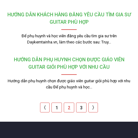
HƯỚNG DẪN KHÁCH HÀNG ĐĂNG YÊU CẦU TÌM GIA SƯ
GUITAR PHÙ HỢP
Để phụ huynh và học viên đăng yêu cầu tìm gia sư trên
Daykemtainha.vn, làm theo các bước sau: Truy…
HƯỚNG DẪN PHỤ HUYNH CHỌN ĐƯỢC GIÁO VIÊN
GUITAR GIỎI PHÙ HỢP VỚI NHU CẦU
Hướng dẫn phụ huynh chọn được giáo viên guitar giỏi phù hợp với nhu
cầu Để phụ huynh và học…
〈
〉
1
2
3