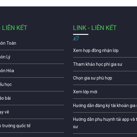
- LIÊN KẾT
LINK - LIÊN KẾT
môn Toán
Xem hợp đồng nhận lớp
môn Lý
Tham khảo học phí gia sư
môn Hóa
Chọn gia sư phù hợp
iểu học
Xem lớp mới
áo bài
Hướng dẫn đăng ký tài khoản gia
ạy vẽ
Hướng dẫn phụ huynh tải app và t
s trường quốc tế
sư