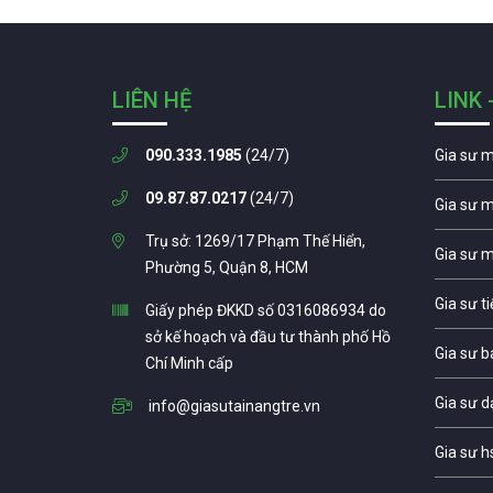
LIÊN HỆ
LINK 
090.333.1985
(24/7)
Gia sư 
09.87.87.0217
(24/7)
Gia sư 
Trụ sở: 1269/17 Phạm Thế Hiển,
Gia sư 
Phường 5, Quận 8, HCM
Gia sư t
Giấy phép ĐKKD số 0316086934 do
sở kế hoạch và đầu tư thành phố Hồ
Gia sư b
Chí Minh cấp
Gia sư d
info@giasutainangtre.vn
Gia sư h