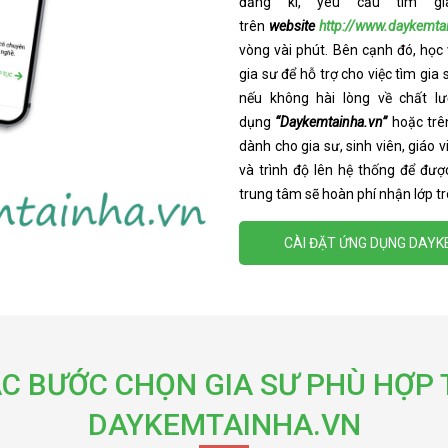
đăng kí, yêu cầu tìm 
trên
website
http://www.daykemta
vòng vài phút. Bên cạnh đó, học
gia sư để hỗ trợ cho việc tìm gia
nếu không hài lòng về chất l
dụng
“Daykemtainha.vn”
hoặc tr
dành cho gia sư, sinh viên, giáo 
và trình độ lên hệ thống để được
trung tâm sẽ hoàn phí nhận lớp tr
CÀI ĐẶT ỨNG DỤNG DAY
C BƯỚC CHỌN GIA SƯ PHÙ HỢP 
DAYKEMTAINHA.VN