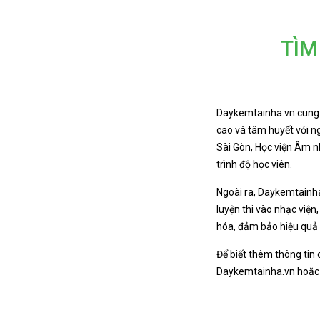
TÌM
Daykemtainha.vn cung c
cao và tâm huyết với n
Sài Gòn, Học viện Âm n
trình độ học viên.
Ngoài ra, Daykemtainha.
luyện thi vào nhạc viện
hóa, đảm bảo hiệu quả 
Để biết thêm thông tin 
Daykemtainha.vn hoặc li