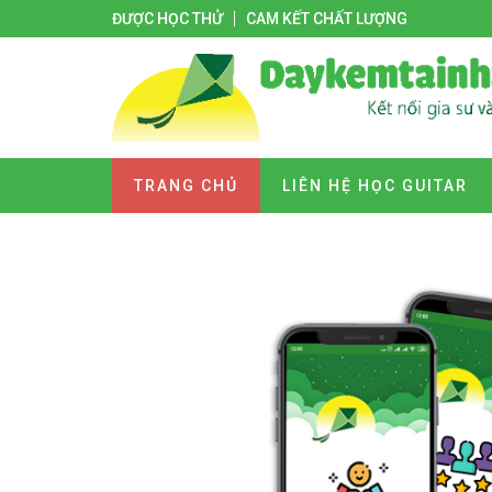
ĐƯỢC HỌC THỬ
CAM KẾT CHẤT LƯỢNG
TRANG CHỦ
LIÊN HỆ HỌC GUITAR