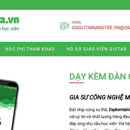
EMAIL
GIASUTAINANGTRE.VN@G
HỌC PHÍ THAM KHẢO
HỒ SƠ GIÁO VIÊN GUITAR
DẠY KÈM ĐÀN 
GIA SƯ CÔNG NGHỆ MỚ
Bắt nhịp cùng xu thế,
Daykemtain
với uy tín và chất lượng hàng đầ
đáp ứng nhu cầu học viên. Với h