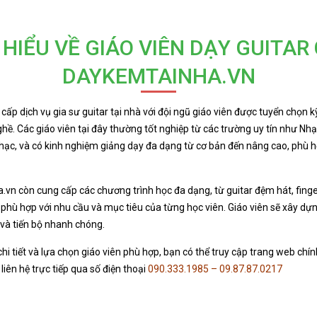
 HIỂU VỀ GIÁO VIÊN DẠY GUITAR
DAYKEMTAINHA.VN
ấp dịch vụ gia sư guitar tại nhà với đội ngũ giáo viên được tuyển chọn 
ghề.
Các giáo viên tại đây thường tốt nghiệp từ các trường uy tín như Nh
hạc, và có kinh nghiệm giảng dạy đa dạng từ cơ bản đến nâng cao, phù hợ
vn còn cung cấp các chương trình học đa dạng, từ guitar đệm hát, finger
, phù hợp với nhu cầu và mục tiêu của từng học viên.
Giáo viên sẽ xây dựn
và tiến bộ nhanh chóng.
chi tiết và lựa chọn giáo viên phù hợp, bạn có thể truy cập trang web chí
ên hệ trực tiếp qua số điện thoại
090.333.1985 – 09.87.87.0217