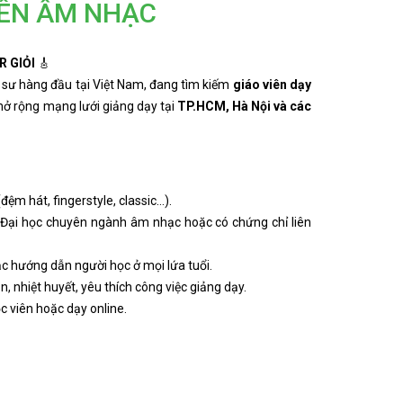
IÊN ÂM NHẠC
R GIỎI
🎸
 sư hàng đầu tại Việt Nam, đang tìm kiếm
giáo viên dạy
mở rộng mạng lưới giảng dạy tại
TP.HCM, Hà Nội và các
ệm hát, fingerstyle, classic…).
, Đại học chuyên ngành âm nhạc hoặc có chứng chỉ liên
c hướng dẫn người học ở mọi lứa tuổi.
n, nhiệt huyết, yêu thích công việc giảng dạy.
ọc viên hoặc dạy online.