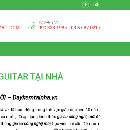
TƯ VẤN 24/7
MAIL.COM
090.333.1985 - 09.87.87.0217
GUITAR TẠI NHÀ
I – Daykemtainha.vn
ha.vn
đã hoạt động trong linh vực giáo dục hơn 10 năm,
u cả nước, đã áp dụng hình thức
gia sư công nghệ mới
để
ệ thống
gia sư công nghệ mới
, học viên chỉ cần điền form