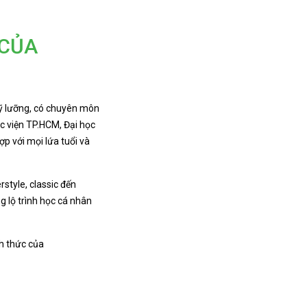
 CỦA
kỹ lưỡng, có chuyên môn
ạc viện TP.HCM, Đại học
p với mọi lứa tuổi và
style, classic đến
g lộ trình học cá nhân
nh thức của