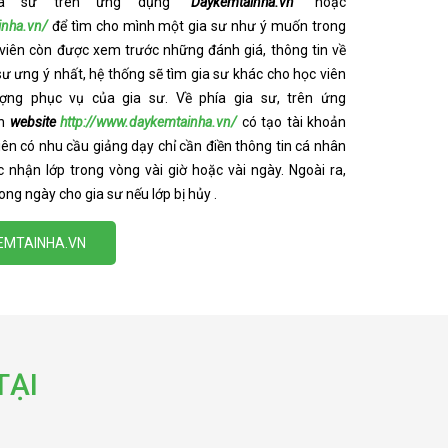
gia sư trên ứng dụng
“Daykemtainha.vn”
hoặc
inha.vn/
để tìm cho mình một gia sư như ý muốn trong
 viên còn được xem trước những đánh giá, thông tin về
 sư ưng ý nhất, hệ thống sẽ tìm gia sư khác cho học viên
ượng phục vụ của gia sư. Về phía gia sư, trên ứng
ên
website
http://www.daykemtainha.vn/
có tạo tài khoản
viên có nhu cầu giảng dạy chỉ cần điền thông tin cá nhân
 nhận lớp trong vòng vài giờ hoặc vài ngày. Ngoài ra,
ong ngày cho gia sư nếu lớp bị hủy .
KEMTAINHA.VN
TẠI