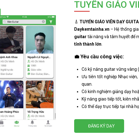
TUYỂN GIÁO V
🎸
TUYỂN GIÁO VIÊN DẠY GUITA
Daykemtainha.vn
– Hệ thống gia
guitar
tài năng và tâm huyết để 
tỉnh thành lớn
.
💼
Yêu cầu công việc
:
Có kỹ năng guitar vững vàng (đ
Ưu tiên tốt nghiệp Nhạc viện
quan.
Có kinh nghiệm giảng dạy hoặ
Kỹ năng giao tiếp tốt, kiên nhẫ
Có thể dạy trực tiếp tại nhà h
ĐĂNG KÝ DẠY