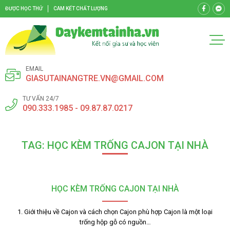
ĐƯỢC HỌC THỬ
CAM KẾT CHẤT LƯỢNG
EMAIL
GIASUTAINANGTRE.VN@GMAIL.COM
TƯ VẤN 24/7
090.333.1985 - 09.87.87.0217
TAG: HỌC KÈM TRỐNG CAJON TẠI NHÀ
HỌC KÈM TRỐNG CAJON TẠI NHÀ
1. Giới thiệu về Cajon và cách chọn Cajon phù hợp Cajon là một loại
trống hộp gỗ có nguồn…