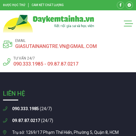
ĐƯỢC HỌC THỬ
CAM KẾT CHẤT LƯỢNG
EMAIL
GIASUTAINANGTRE.VN@GMAIL.COM
TƯ VẤN 24/7
090.333.1985 - 09.87.87.0217
LIÊN HỆ
090.333.1985
(24/7)
09.87.87.0217
(24/7)
Trụ sở: 1269/17 Phạm Thế Hiển, Phường 5, Quận 8, HCM