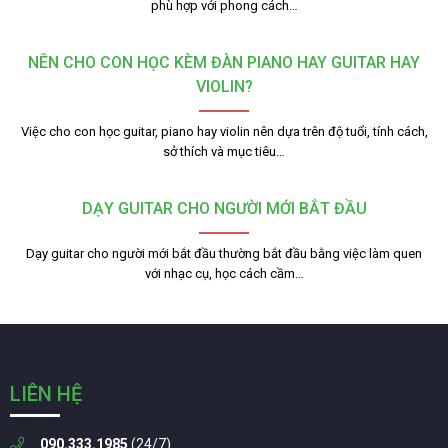
phù hợp với phong cách…
NÊN CHO CON HỌC KÈM ĐÀN PIANO HAY GUITAR HAY
VIOLIN?
Việc cho con học guitar, piano hay violin nên dựa trên độ tuổi, tính cách,
sở thích và mục tiêu…
DẠY GUITAR CHO NGƯỜI MỚI BẮT ĐẦU
Dạy guitar cho người mới bắt đầu thường bắt đầu bằng việc làm quen
với nhạc cụ, học cách cầm…
LIÊN HỆ
090.333.1985
(24/7)