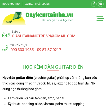
ĐƯỢC HỌC THỬ
CAM KẾT CHẤT LƯỢNG
EMAIL
GIASUTAINANGTRE.VN@GMAIL.COM
TƯ VẤN 24/7
090.333.1985 - 09.87.87.0217
HỌC KÈM ĐÀN GUITAR ĐIỆN
Học đàn guitar điện
(electric guitar) phù hợp với những bạn yêu
thích các dòng nhạc như rock, blues, jazz hoặc pop hiện đại. Nội
dung học thường bao gồm:
Làm quen với cấu tạo đàn, amp, pedal
Kỹ thuật: bending, slide, vibrato, palm mute, tapping…