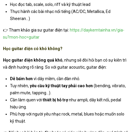
Học đọc tab, scale, solo, riff và kỹ thuật lead
Thực hành các bài nhạc nổi tiếng (AC/DC, Metallica, Ed
Sheeran…)
👉 Tham khảo gia sư guitar điện tại:
https://daykemtainha.vn/gia-
su?mon-hoc=guitar
Học guitar điện có khó không?
Học guitar điện không quá khó
, nhưng sẽ đòi hỏi bạn có sự kiên trì
và định hướng rõ ràng. So với guitar acoustic, guitar điện:
Dễ bấm hơn
vì dây mềm, cần đàn nhỏ.
Tuy nhiên,
yêu cầu kỹ thuật tay phải cao hơn
(bending, vibrato,
palm mute, tapping…).
Cần làm quen với
thiết bị hỗ trợ
như ampli, dây kết nối, pedal
hiệu ứng.
Phù hợp với người yêu nhạc rock, metal, blues hoặc muốn solo
kỹ thuật.