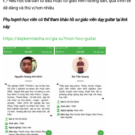
👉 Nếu học bài bản từ đầu hoặc có giáo viên hướng dẫn, quá trình sẽ
dễ dàng và thú vị hơn nhiều.
Phụ huynh học viên có thể tham khảo hồ sơ giáo viên dạy guitar tại link
này:
https://daykemtainha.vn/gia-su?mon-hoc=guitar