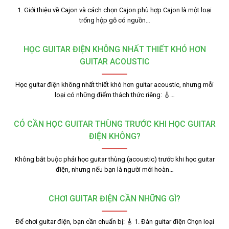
1. Giới thiệu về Cajon và cách chọn Cajon phù hợp Cajon là một loại
trống hộp gỗ có nguồn…
HỌC GUITAR ĐIỆN KHÔNG NHẤT THIẾT KHÓ HƠN
GUITAR ACOUSTIC
Học guitar điện không nhất thiết khó hơn guitar acoustic, nhưng mỗi
loại có những điểm thách thức riêng: 🎸…
CÓ CẦN HỌC GUITAR THÙNG TRƯỚC KHI HỌC GUITAR
ĐIỆN KHÔNG?
Không bắt buộc phải học guitar thùng (acoustic) trước khi học guitar
điện, nhưng nếu bạn là người mới hoàn…
CHƠI GUITAR ĐIỆN CẦN NHỮNG GÌ?
Để chơi guitar điện, bạn cần chuẩn bị: 🎸 1. Đàn guitar điện Chọn loại