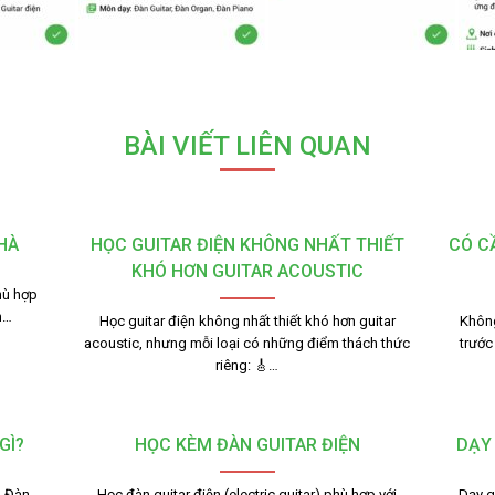
BÀI VIẾT LIÊN QUAN
HÀ
HỌC GUITAR ĐIỆN KHÔNG NHẤT THIẾT
CÓ C
KHÓ HƠN GUITAR ACOUSTIC
hù hợp
n…
Học guitar điện không nhất thiết khó hơn guitar
Không
acoustic, nhưng mỗi loại có những điểm thách thức
trước
riêng: 🎸…
GÌ?
HỌC KÈM ĐÀN GUITAR ĐIỆN
DẠY
. Đàn
Học đàn guitar điện (electric guitar) phù hợp với
Dạy g