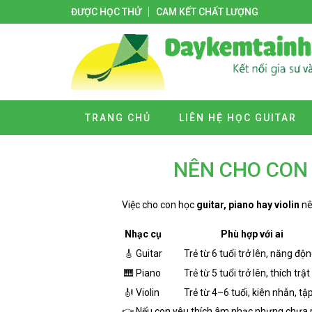
ĐƯỢC HỌC THỬ
CAM KẾT CHẤT LƯỢNG
TRANG CHỦ
LIÊN HỆ HỌC GUITAR
NÊN CHO CON 
Việc cho con học
guitar, piano hay violin
nê
Nhạc cụ
Phù hợp với ai
🎸 Guitar
Trẻ từ 6 tuổi trở lên, năng độ
🎹 Piano
Trẻ từ 5 tuổi trở lên, thích trật
🎻 Violin
Trẻ từ 4–6 tuổi, kiên nhẫn, tập
👉 Nếu con yêu thích âm nhạc nhưng chưa rõ