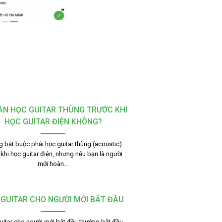
ẦN HỌC GUITAR THÙNG TRƯỚC KHI
HỌC GUITAR ĐIỆN KHÔNG?
 bắt buộc phải học guitar thùng (acoustic)
 khi học guitar điện, nhưng nếu bạn là người
mới hoàn…
 GUITAR CHO NGƯỜI MỚI BẮT ĐẦU
uitar cho người mới bắt đầu thường bắt đầu