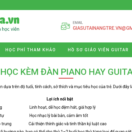
EMAIL
GIASUTAINANGTRE.VN@G
HỌC PHÍ THAM KHẢO
HỒ SƠ GIÁO VIÊN GUITAR
HỌC KÈM ĐÀN PIANO HAY GUITA
n dựa trên độ tuổi, tính cách, sở thích và mục tiêu học của trẻ. Dưới đây 
Lợi ích nổi bật
ng
Linh hoạt, dễ học đệm hát, giá hợp lý
 tự
Học nhạc lý bài bản, cảm âm tốt
 trung
Cải thiện thính giác và tinh thần kỷ luật cao
 hướng nào, bạn có thể cho thử 1–2 buổi học thử từng loại để quan sát