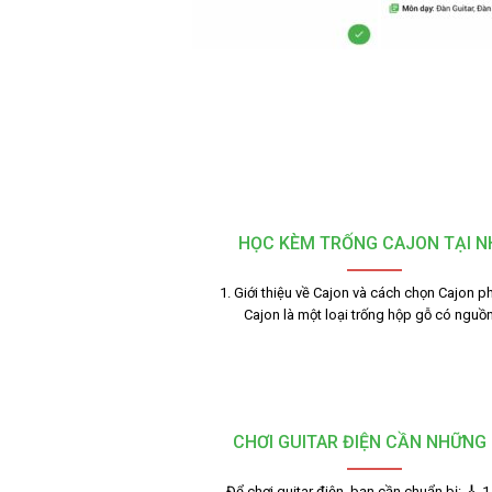
HỌC KÈM TRỐNG CAJON TẠI N
1. Giới thiệu về Cajon và cách chọn Cajon p
Cajon là một loại trống hộp gỗ có nguồ
CHƠI GUITAR ĐIỆN CẦN NHỮNG 
Để chơi guitar điện, bạn cần chuẩn bị: 🎸 1