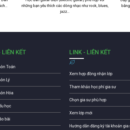
cách…
những bạn yêu thích các dòng nhạc như rock, blues,
bằng
jazz…
- LIÊN KẾT
LINK - LIÊN KẾT
môn Toán
Xem hợp đồng nhận lớp
môn Lý
Tham khảo học phí gia sư
môn Hóa
Chọn gia sư phù hợp
iểu học
Xem lớp mới
áo bài
Hướng dẫn đăng ký tài khoản gia