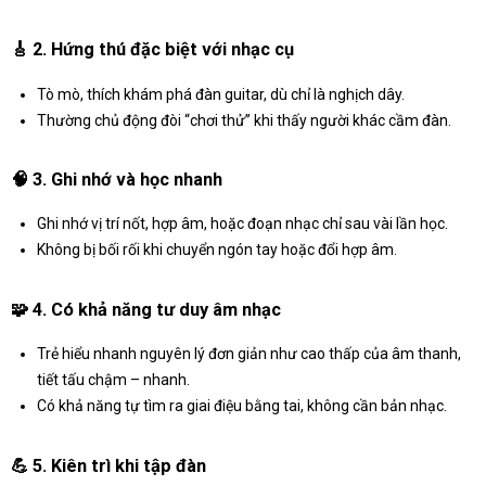
🎸
2. Hứng thú đặc biệt với nhạc cụ
Tò mò, thích khám phá đàn guitar, dù chỉ là nghịch dây.
Thường chủ động đòi “chơi thử” khi thấy người khác cầm đàn.
🧠
3. Ghi nhớ và học nhanh
Ghi nhớ vị trí nốt, hợp âm, hoặc đoạn nhạc chỉ sau vài lần học.
Không bị bối rối khi chuyển ngón tay hoặc đổi hợp âm.
🧩
4. Có khả năng tư duy âm nhạc
Trẻ hiểu nhanh nguyên lý đơn giản như cao thấp của âm thanh,
tiết tấu chậm – nhanh.
Có khả năng tự tìm ra giai điệu bằng tai, không cần bản nhạc.
💪
5. Kiên trì khi tập đàn