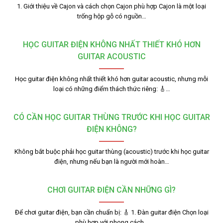
1. Giới thiệu về Cajon và cách chọn Cajon phù hợp Cajon là một loại
trống hộp gỗ có nguồn…
HỌC GUITAR ĐIỆN KHÔNG NHẤT THIẾT KHÓ HƠN
GUITAR ACOUSTIC
Học guitar điện không nhất thiết khó hơn guitar acoustic, nhưng mỗi
loại có những điểm thách thức riêng: 🎸…
CÓ CẦN HỌC GUITAR THÙNG TRƯỚC KHI HỌC GUITAR
ĐIỆN KHÔNG?
Không bắt buộc phải học guitar thùng (acoustic) trước khi học guitar
điện, nhưng nếu bạn là người mới hoàn…
CHƠI GUITAR ĐIỆN CẦN NHỮNG GÌ?
Để chơi guitar điện, bạn cần chuẩn bị: 🎸 1. Đàn guitar điện Chọn loại
phù hợp với phong cách…