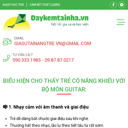
ĐƯỢC HỌC THỬ
CAM KẾT CHẤT LƯỢNG
EMAIL
GIASUTAINANGTRE.VN@GMAIL.COM
TƯ VẤN 24/7
090.333.1985 - 09.87.87.0217
BIỂU HIỆN CHO THẤY TRẺ CÓ NĂNG KHIẾU VỚI
BỘ MÔN GUITAR:
🎼
1. Nhạy cảm với âm thanh và giai điệu
Trẻ dễ dàng bắt chước giai điệu sau khi nghe.
Thường hát theo nhạc, lắc lư theo tiết tấu từ rất sớm.