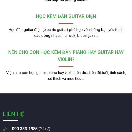
HỌC KÈM ĐÀN GUITAR ĐIỆN
Học đàn guitar điện (electric guitar) phù hợp với những bạn yêu thích
các dòng nhạc như rock, blues, jazz…
NÊN CHO CON HỌC KÈM ĐÀN PIANO HAY GUITAR HAY
VIOLIN?
Việc cho con học guitar, piano hay violin nên dựa trên độ tuổi, tính cách,
sở thích và mục tiêu…
LIÊN HỆ
090.333.1985
(24/7)