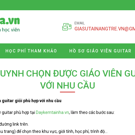
EMAIL
GIASUTAINANGTRE.VN@G
HỌC PHÍ THAM KHẢO
HỒ SƠ GIÁO VIÊN GUITAR
YNH CHỌN ĐƯỢC GIÁO VIÊN GU
VỚI NHU CẦU
guitar giỏi phù hợp với nhu cầu
 guitar phù hợp tại
Daykemtainha.vn
, làm theo các bước sau:
đường link trên.
u trang) để chọn theo khu vực, giới tính, học phí, trình độ…