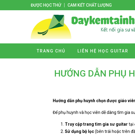
ĐƯỢC HỌC THỬ
CAM KẾT CHẤT LƯỢNG
TRANG CHỦ
LIÊN HỆ HỌC GUITAR
HƯỚNG DẪN PHỤ HU
Hướng dẫn phụ huynh chọn được giáo viên 
Để phụ huynh và học viên dễ dàng tìm gia sư
Truy cập trang tìm gia sư guitar
tại 
Sử dụng bộ lọc
(bên trái hoặc trên đầ