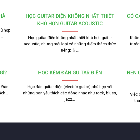
HÀ
HỌC GUITAR ĐIỆN KHÔNG NHẤT THIẾT
CÓ C
KHÓ HƠN GUITAR ACOUSTIC
hù hợp
n…
Học guitar điện không nhất thiết khó hơn guitar
Không
acoustic, nhưng mỗi loại có những điểm thách thức
trước
riêng: 🎸…
GÌ?
HỌC KÈM ĐÀN GUITAR ĐIỆN
NÊN 
. Đàn
Học đàn guitar điện (electric guitar) phù hợp với
cách…
những bạn yêu thích các dòng nhạc như rock, blues,
Việc 
jazz…
trê