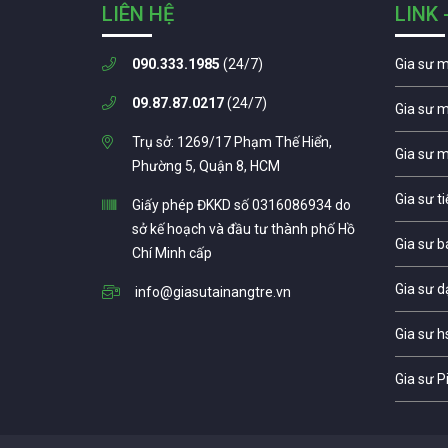
LIÊN HỆ
LINK 
090.333.1985
(24/7)
Gia sư 
09.87.87.0217
(24/7)
Gia sư 
Trụ sở: 1269/17 Phạm Thế Hiển,
Gia sư 
Phường 5, Quận 8, HCM
Gia sư t
Giấy phép ĐKKD số 0316086934 do
sở kế hoạch và đầu tư thành phố Hồ
Gia sư b
Chí Minh cấp
Gia sư d
info@giasutainangtre.vn
Gia sư h
Gia sư P