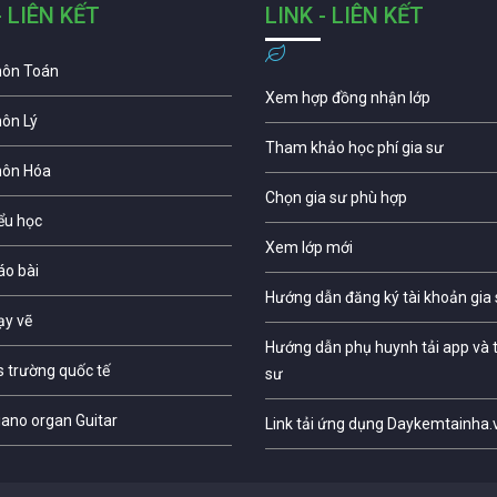
- LIÊN KẾT
LINK - LIÊN KẾT
môn Toán
Xem hợp đồng nhận lớp
môn Lý
Tham khảo học phí gia sư
môn Hóa
Chọn gia sư phù hợp
iểu học
Xem lớp mới
áo bài
Hướng dẫn đăng ký tài khoản gia
ạy vẽ
Hướng dẫn phụ huynh tải app và t
s trường quốc tế
sư
iano organ Guitar
Link tải ứng dụng Daykemtainha.